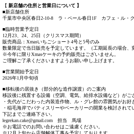
【
新店舗の住所と営業日について 】
■新店舗住所
千葉市中央区春日2-10-8 ラ・ペール春日1F カフェ・ル・
■臨時営業予定日
12月23、24、25日（クリスマス期間）
販売商品：Xmasいちごショート4号と5号のみ
数量限定で当日販売を予定しています。（工期延長の場合、
※今年に限りXmasケーキの予約販売はございません。
ご理解ご了承くださいますようお願い申し上げます。
■営業開始予定日
2026年1月中旬頃
■移転後の居抜き（部分的な造作譲渡）のご案内
移設後に残置する設備（空調、電気、給排水設備など）がご
・先代がこだわった内装造作物、ル・グレ館の雰囲気がお好
・稲毛海岸でパティスリーやベーカリーの開業を検討されて
下記までご連絡下さい。
legrekan.cake@gmail.com 担当 馬場
※お電話でのお問い合わせはご遠慮ください。
※12月上旬から店舗解体工事を予定しております。